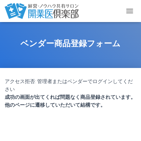
ナ
ビ
ゲ
ー
シ
ベンダー商品登録フォーム
ョ
ン
を
切
り
替
アクセス拒否: 管理者またはベンダーでログインしてくだ
え
さい
成功の画面が出てくれば問題なく商品登録されています。
他のページに遷移していただいて結構です。